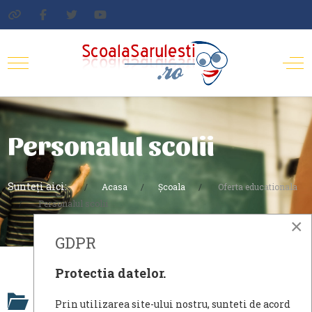
Personalul scolii
Sunteți aici:
Acasa
Școala
Oferta educationala
Personalul scolii
×
GDPR
Protectia datelor.
Personalul scolii
Prin utilizarea site-ului nostru, sunteti de acord