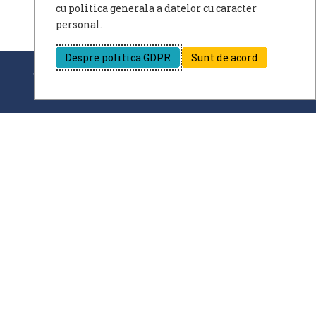
cu politica generala a datelor cu caracter
personal.
Despre politica GDPR
Sunt de acord
© Scoala Gimnaziala nr.1 Sarulesti 2026. Design by
@Copyright